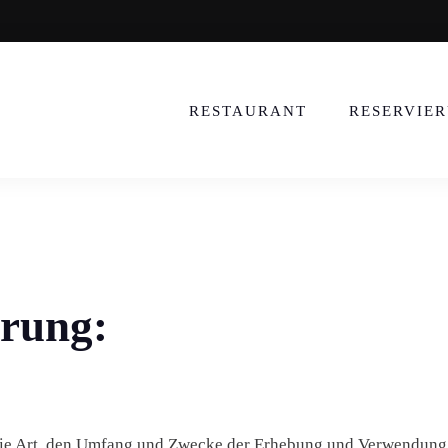
ANNA-LOUISA-KARSCH-ST
RESTAURANT
RESERVIE
ärung:
 die Art, den Umfang und Zwecke der Erhebung und Verwendun