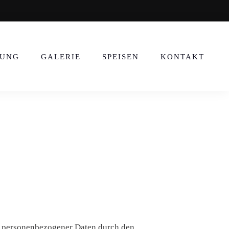
RASSE 2, 10178 BERLIN
RUNG
GALERIE
SPEISEN
KONTAKT
g personenbezogener Daten durch den